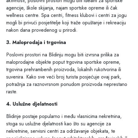
aktivnosti, poslovni prostori mogu biti idealni za sportske
agencije, škole skijanja, najam sportske opreme ili čak
wellness centre. Spa centri, fitness klubovi i centri za jogu
mogli bi privući posjetitelje koji traže opuštanje i rekreaciju
nakon dana provedenog u prirodi.
3. Maloprodaja i trgovina
Poslovni prostori na Blidinju mogu biti izvrsna prilika za
maloprodajne objekte poput trgovina sportske opreme,
trgovina prehrambenih proizvoda, lokalnih rukotvorina ili
suvenira. Kako sve veći broj turista posjećuje ovaj park,
potražnja za raznovrsnom ponudom proizvoda neprestano
raste.
4. Uslužne djelatnosti
Blidinje postaje popularno i među vlasnicima nekretnina,
stoga su uslužne djelatnosti kao što su agencije za
nekretnine, servisni centri za održavanje objekata, te