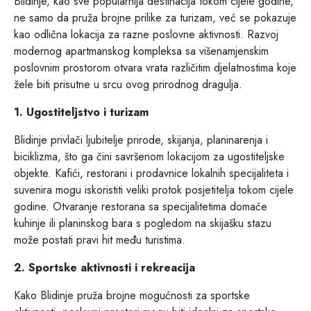
Blidinje, kao sve popularnija destinacija tokom cijele godine,
ne samo da pruža brojne prilike za turizam, već se pokazuje
kao odlična lokacija za razne poslovne aktivnosti. Razvoj
modernog apartmanskog kompleksa sa višenamjenskim
poslovnim prostorom otvara vrata različitim djelatnostima koje
žele biti prisutne u srcu ovog prirodnog dragulja.
1. Ugostiteljstvo i turizam
Blidinje privlači ljubitelje prirode, skijanja, planinarenja i
biciklizma, što ga čini savršenom lokacijom za ugostiteljske
objekte. Kafići, restorani i prodavnice lokalnih specijaliteta i
suvenira mogu iskoristiti veliki protok posjetitelja tokom cijele
godine. Otvaranje restorana sa specijalitetima domaće
kuhinje ili planinskog bara s pogledom na skijašku stazu
može postati pravi hit među turistima.
2. Sportske aktivnosti i rekreacija
Kako Blidinje pruža brojne mogućnosti za sportske