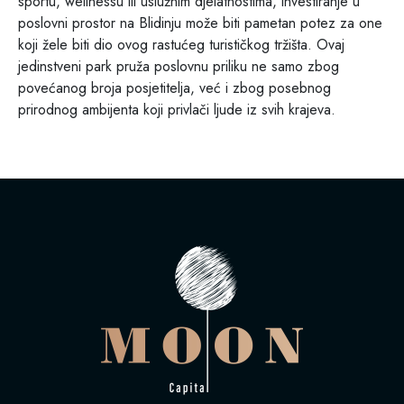
sportu, wellnessu ili uslužnim djelatnostima, investiranje u
poslovni prostor na Blidinju može biti pametan potez za one
koji žele biti dio ovog rastućeg turističkog tržišta. Ovaj
jedinstveni park pruža poslovnu priliku ne samo zbog
povećanog broja posjetitelja, već i zbog posebnog
prirodnog ambijenta koji privlači ljude iz svih krajeva.