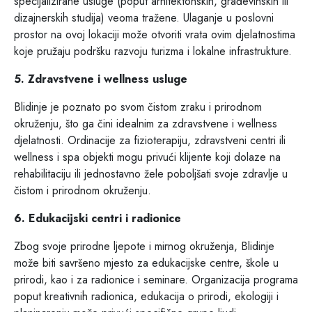
specijalizirane usluge (poput arhitektonskih, građevinskih ili
dizajnerskih studija) veoma tražene. Ulaganje u poslovni
prostor na ovoj lokaciji može otvoriti vrata ovim djelatnostima
koje pružaju podršku razvoju turizma i lokalne infrastrukture.
5. Zdravstvene i wellness usluge
Blidinje je poznato po svom čistom zraku i prirodnom
okruženju, što ga čini idealnim za zdravstvene i wellness
djelatnosti. Ordinacije za fizioterapiju, zdravstveni centri ili
wellness i spa objekti mogu privući klijente koji dolaze na
rehabilitaciju ili jednostavno žele poboljšati svoje zdravlje u
čistom i prirodnom okruženju.
6. Edukacijski centri i radionice
Zbog svoje prirodne ljepote i mirnog okruženja, Blidinje
može biti savršeno mjesto za edukacijske centre, škole u
prirodi, kao i za radionice i seminare. Organizacija programa
poput kreativnih radionica, edukacija o prirodi, ekologiji i