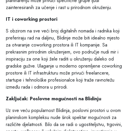
planinarenju može privući specifične grupe ljudi
zainteresiranih za učenje i rast u prirodnom okruženju.
IT i coworking prostori
S obzirom na sve veći broj digitalnih nomada i radnika koji
preferiraju rad na daljinu, Blidinje može biti idealno mjesto
za otvaranje coworking prostora ili IT kompanije. Sa
prekrasnim prirodnim okruženjem, ovo područje nudi mir i
inspiraciju za one koji žele raditi u okruženju daleko od
gradske gužve. Ulaganje u moderno opremljene coworking
prostore ili IT infrastrukturu može privući freelancere,
startupe i tehnološke profesionalce koji traže ravnotežu
između rada i odmora u prirodi.
Zaključak: Poslovne mogućnosti na Blidinju
Uz sve veću popularnost Blidinja, poslovni prostori u ovom
planinskom kompleksu nude širok spektar mogućnosti za
različite djelatnosti. Bilo da se radi o ugostiteljstvu, trgovini,