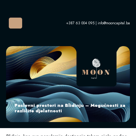
Skip to content
Menu
+387 63 004 095 | info@mooncapital.ba
Poslovni prostori na Blidinju – Mogućnosti za
različite djelatnosti